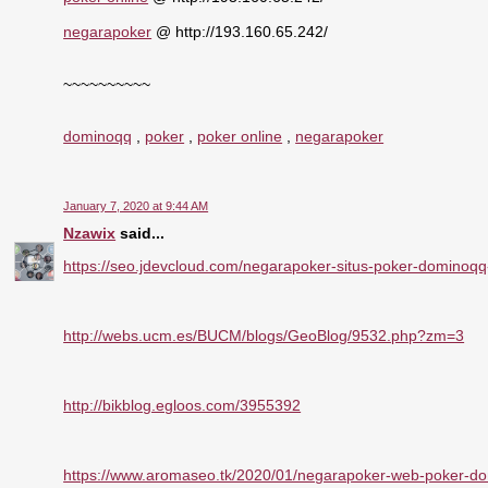
negarapoker
@ http://193.160.65.242/
~~~~~~~~~~
dominoqq
,
poker
,
poker online
,
negarapoker
January 7, 2020 at 9:44 AM
Nzawix
said...
https://seo.jdevcloud.com/negarapoker-situs-poker-dominoqq-o
http://webs.ucm.es/BUCM/blogs/GeoBlog/9532.php?zm=3
http://bikblog.egloos.com/3955392
https://www.aromaseo.tk/2020/01/negarapoker-web-poker-do