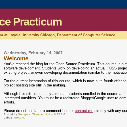
ce Practicum
um at Loyola University Chicago, Department of Computer Science
Wednesday, February 14, 2007
Welcome
You've reached the blog for the Open Source Practicum. This course is ai
software development. Students work on developing an actual FOSS project, 
existing project, or even developing documentation (similar to the motivati
For the current incarnation of this course, which is now in its fourth offeri
project hosting site still in the making.
Although this site is primarily aimed at students enrolled in the course at
interested outsiders. You must be a registered Blogger/Google user to com
efforts.
Please do not hesitate to comment here or
contact me
directly with any qu
Posted by
George K. Thiruvathukal
at
8:15 PM
Labels:
welcome