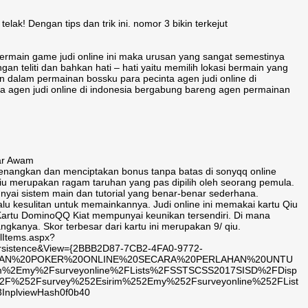
k! Dengan tips dan trik ini. nomor 3 bikin terkejut
bermain game judi online ini maka urusan yang sangat semestinya
gan teliti dan bahkan hati – hati yaitu memilih lokasi bermain yang
n dalam permainan bossku para pecinta agen judi online di
ta agen judi online di indonesia bergabung bareng agen permainan
uar Awam
enangkan dan menciptakan bonus tanpa batas di sonyqq online
Qiu merupakan ragam taruhan yang pas dipilih oleh seorang pemula.
yai sistem main dan tutorial yang benar-benar sederhana.
lu kesulitan untuk memainkannya. Judi online ini memakai kartu Qiu
. Kartu DominoQQ Kiat mempunyai keunikan tersendiri. Di mana
ngkanya. Skor terbesar dari kartu ini merupakan 9/ qiu.
llItems.aspx?
Persistence&View={2BBB2D87-7CB2-4FA0-9772-
1=GUNAKAN%20POKER%20ONLINE%20SECARA%20PERLAHAN%20UNTU
%2Emy%2Fsurveyonline%2FLists%2FSSTSCSS2017SISD%2FDisp
%252Fsurvey%252Esirim%252Emy%252Fsurveyonline%252FList
nplviewHash0f0b40