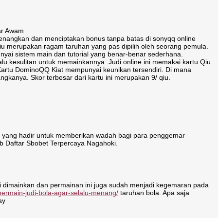
uar Awam
enangkan dan menciptakan bonus tanpa batas di sonyqq online
Qiu merupakan ragam taruhan yang pas dipilih oleh seorang pemula.
yai sistem main dan tutorial yang benar-benar sederhana.
lu kesulitan untuk memainkannya. Judi online ini memakai kartu Qiu
. Kartu DominoQQ Kiat mempunyai keunikan tersendiri. Di mana
ngkanya. Skor terbesar dari kartu ini merupakan 9/ qiu.
ia yang hadir untuk memberikan wadah bagi para penggemar
eb Daftar Sbobet Terpercaya Nagahoki.
li dimainkan dan permainan ini juga sudah menjadi kegemaran pada
-bermain-judi-bola-agar-selalu-menang/
taruhan bola. Apa saja
ay