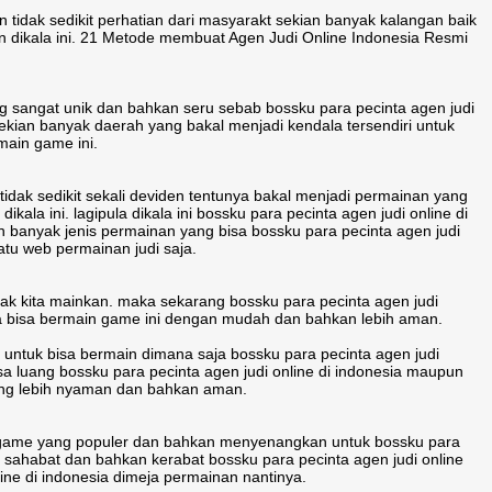
 tidak sedikit perhatian dari masyarakt sekian banyak kalangan baik
 dikala ini. 21 Metode membuat Agen Judi Online Indonesia Resmi
 sangat unik dan bahkan seru sebab bossku para pecinta agen judi
ekian banyak daerah yang bakal menjadi kendala tersendiri untuk
main game ini.
ak sedikit sekali deviden tentunya bakal menjadi permainan yang
ikala ini. lagipula dikala ini bossku para pecinta agen judi online di
an banyak jenis permainan yang bisa bossku para pecinta agen judi
tu web permainan judi saja.
dak kita mainkan. maka sekarang bossku para pecinta agen judi
kita bisa bermain game ini dengan mudah dan bahkan lebih aman.
ntuk bisa bermain dimana saja bossku para pecinta agen judi
sa luang bossku para pecinta agen judi online di indonesia maupun
yang lebih nyaman dan bahkan aman.
i game yang populer dan bahkan menyenangkan untuk bossku para
ng sahabat dan bahkan kerabat bossku para pecinta agen judi online
ine di indonesia dimeja permainan nantinya.