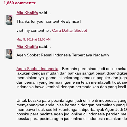
1,850 comments:
Mia Khalifa
said...
Thanks for your content Realy nice !
visit my content to :
Cara Daftar Sbobet
May 5, 2019 at 12:08 AM
Mia Khalifa
said...
Agen Sbobet Resmi Indonesia Terpercaya Nagawin
Agen Sbobet Indonesia
- Bermain permainan judi online sekar
lakukan dengan mudah dan bahkan sangat pesat dibandigkan d
memainkannya. game ini sekarang semakin populer dan juga ti
dari pemain yang bermain game ini telah mendapatk tidak sed
indonesia bawa kembali dengan bermodalkan dan yang kecil 
Untuk bossku para pecinta agen judi online di indonesia ya
menyenangkan andai bisa bermain dengan permainan yang bis
membawa tidak sedikit keuntungan. diperbanyak Agen Judi On
bossku para pecinta agen judi online di indonesia peroleh m
bossku para pecinta agen judi online di indonesia mainkan d