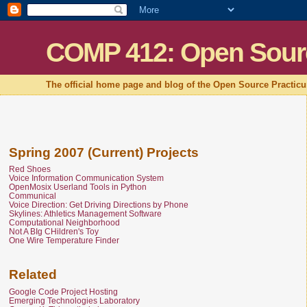
COMP 412: Open Sour
The official home page and blog of the Open Source Practic
Spring 2007 (Current) Projects
Red Shoes
Voice Information Communication System
OpenMosix Userland Tools in Python
Communical
Voice Direction: Get Driving Directions by Phone
Skylines: Athletics Management Software
Computational Neighborhood
Not A BIg CHildren's Toy
One Wire Temperature Finder
Related
Google Code Project Hosting
Emerging Technologies Laboratory