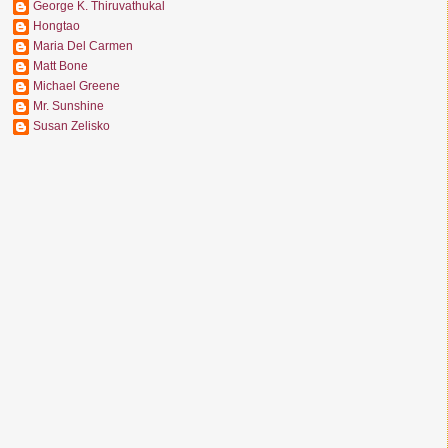
George K. Thiruvathukal
Hongtao
Maria Del Carmen
Matt Bone
Michael Greene
Mr. Sunshine
Susan Zelisko