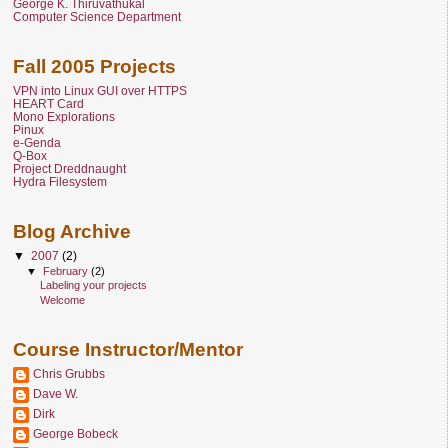
George K. Thiruvathukal
Computer Science Department
Fall 2005 Projects
VPN into Linux GUI over HTTPS
HEART Card
Mono Explorations
Pinux
e-Genda
Q-Box
Project Dreddnaught
Hydra Filesystem
Blog Archive
▼
2007
(2)
▼
February
(2)
Labeling your projects
Welcome
Course Instructor/Mentor
Chris Grubbs
Dave W.
Dirk
George Bobeck