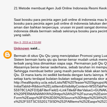
21 Metode membuat Agen Judi Online Indonesia Resmi Keok tela
Saat bossku para pecinta agen judi online di indonesia mau 
bossku para pecinta agen judi online di indonesia lakukan den
aman dan bahkan terpercaya. urusan ini pasti sangat domina
indonesia dikala bermain sebab sekiranya bossku para pecin
yang salah.
May 6, 2019 at 2:53 AM
Unknown
said...
Bermain di situs Qiu Qiu yang menciptakan Promosi yang L
Sistem bermain kartu qiu qiu benar-benar mudah untuk mem
terbaik yang bisa dimainkan siapa saja. Permainan judi Qiu 
Alasannya benar-benar sederhana, sebab taruhan ini mempun
Sehingga membuat bettor yang masih pemula tidak akan terla
Qiu. Di mana kartu ini sedikit berbeda dengan kartu lainnya
setiap kartu terdapat bulatan-bulatan sebagai penanda skor a
http://healthpolicy.ucla.edu/Lists/NE%20Teaser%20Signups/A
InitialTabId=Ribbon%2EListItem&VisibilityContext=WSSTab
55978C1A2FD3}&FilterField1=LinkTitle&FilterValue
K%20PERMAINANNYA%20https%3A%2F%2Fsurvey%2Esirim
Form%2Easpx%3FID%3D30%26Source%3Dhttps%253A%252F
s%252FSSTSCSS2017SISD%252FAllItems%252Easpx%2523I