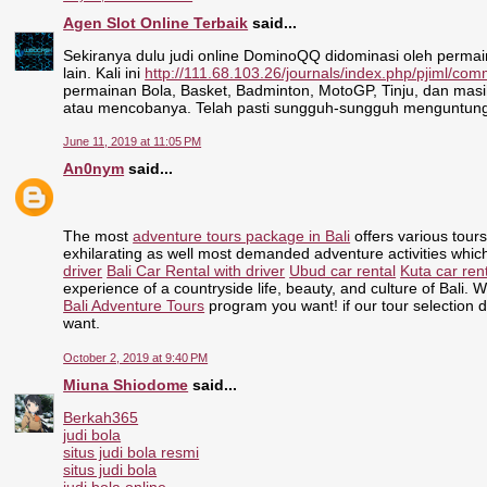
Agen Slot Online Terbaik
said...
Sekiranya dulu judi online DominoQQ didominasi oleh permain
lain. Kali ini
http://111.68.103.26/journals/index.php/pjiml/c
permainan Bola, Basket, Badminton, MotoGP, Tinju, dan masi
atau mencobanya. Telah pasti sungguh-sungguh menguntung
June 11, 2019 at 11:05 PM
An0nym
said...
The most
adventure tours package in Bali
offers various tours
exhilarating as well most demanded adventure activities whic
driver
Bali Car Rental with driver
Ubud car rental
Kuta car ren
experience of a countryside life, beauty, and culture of Bali. 
Bali Adventure Tours
program you want! if our tour selection d
want.
October 2, 2019 at 9:40 PM
Miuna Shiodome
said...
Berkah365
judi bola
situs judi bola resmi
situs judi bola