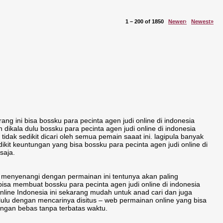
1 – 200 of 1850
Newer›
Newest»
ang ini bisa bossku para pecinta agen judi online di indonesia
ikala dulu bossku para pecinta agen judi online di indonesia
dak sedikit dicari oleh semua pemain saaat ini. lagipula banyak
ikit keuntungan yang bisa bossku para pecinta agen judi online di
saja.
ng menyenangi dengan permainan ini tentunya akan paling
a membuat bossku para pecinta agen judi online di indonesia
line Indonesia ini sekarang mudah untuk anad cari dan juga
elulu dengan mencarinya disitus – web permainan online yang bisa
engan bebas tanpa terbatas waktu.