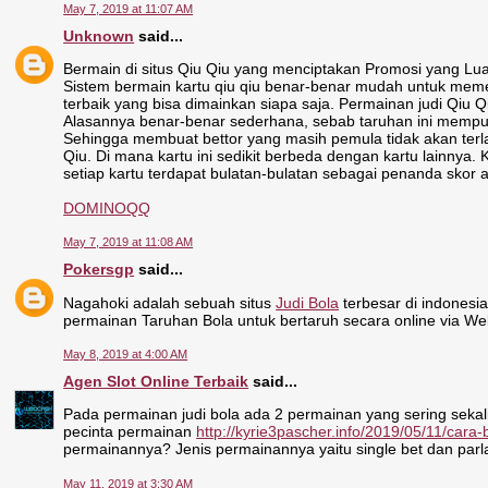
May 7, 2019 at 11:07 AM
Unknown
said...
Bermain di situs Qiu Qiu yang menciptakan Promosi yang L
Sistem bermain kartu qiu qiu benar-benar mudah untuk mem
terbaik yang bisa dimainkan siapa saja. Permainan judi Qiu 
Alasannya benar-benar sederhana, sebab taruhan ini mempun
Sehingga membuat bettor yang masih pemula tidak akan terla
Qiu. Di mana kartu ini sedikit berbeda dengan kartu lainnya
setiap kartu terdapat bulatan-bulatan sebagai penanda skor a
DOMINOQQ
May 7, 2019 at 11:08 AM
Pokersgp
said...
Nagahoki adalah sebuah situs
Judi Bola
terbesar di indones
permainan Taruhan Bola untuk bertaruh secara online via W
May 8, 2019 at 4:00 AM
Agen Slot Online Terbaik
said...
Pada permainan judi bola ada 2 permainan yang sering seka
pecinta permainan
http://kyrie3pascher.info/2019/05/11/cara
permainannya? Jenis permainannya yaitu single bet dan parl
May 11, 2019 at 3:30 AM