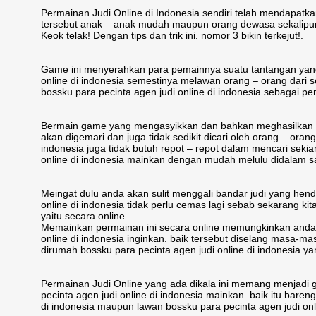
Permainan Judi Online di Indonesia sendiri telah mendapatkan
tersebut anak – anak mudah maupun orang dewasa sekalipun
Keok telak! Dengan tips dan trik ini. nomor 3 bikin terkejut!.
Game ini menyerahkan para pemainnya suatu tantangan yang
online di indonesia semestinya melawan orang – orang dari s
bossku para pecinta agen judi online di indonesia sebagai pe
Bermain game yang mengasyikkan dan bahkan meghasilkan tid
akan digemari dan juga tidak sedikit dicari oleh orang – orang d
indonesia juga tidak butuh repot – repot dalam mencari seki
online di indonesia mainkan dengan mudah melulu didalam sa
Meingat dulu anda akan sulit menggali bandar judi yang hen
online di indonesia tidak perlu cemas lagi sebab sekarang 
yaitu secara online.
Memainkan permainan ini secara online memungkinkan anda u
online di indonesia inginkan. baik tersebut diselang masa-ma
dirumah bossku para pecinta agen judi online di indonesia 
Permainan Judi Online yang ada dikala ini memang menjad
pecinta agen judi online di indonesia mainkan. baik itu bare
di indonesia maupun lawan bossku para pecinta agen judi onl