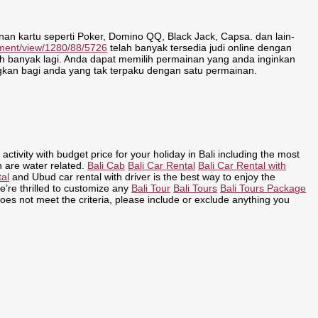
an kartu seperti Poker, Domino QQ, Black Jack, Capsa. dan lain-
omment/view/1280/88/5726
telah banyak tersedia judi online dengan
h banyak lagi. Anda dapat memilih permainan yang anda inginkan
kan bagi anda yang tak terpaku dengan satu permainan.
 activity with budget price for your holiday in Bali including the most
h are water related.
Bali Cab
Bali Car Rental
Bali Car Rental with
tal
and Ubud car rental with driver is the best way to enjoy the
We’re thrilled to customize any
Bali Tour
Bali Tours
Bali Tours Package
oes not meet the criteria, please include or exclude anything you