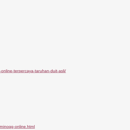
nline-terpercaya-taruhan-duit-asli/
minoqq-online.html