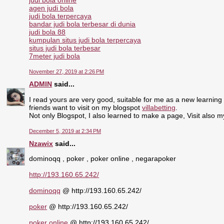
judi bola online
agen judi bola
judi bola terpercaya
bandar judi bola terbesar di dunia
judi bola 88
kumpulan situs judi bola terpercaya
situs judi bola terbesar
7meter judi bola
November 27, 2019 at 2:26 PM
ADMIN
said...
I read yours are very good, suitable for me as a new learning
friends want to visit on my blogspot
villabetting
.
Not only Blogspot, I also learned to make a page, Visit also 
December 5, 2019 at 2:34 PM
Nzawix
said...
dominoqq , poker , poker online , negarapoker
http://193.160.65.242/
dominoqq
@ http://193.160.65.242/
poker
@ http://193.160.65.242/
poker online
@ http://193.160.65.242/