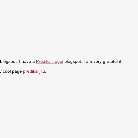
 blogspot. I have a
Prediksi Togel
blogspot. I am very grateful if
my cool page
prediksi jitu
.