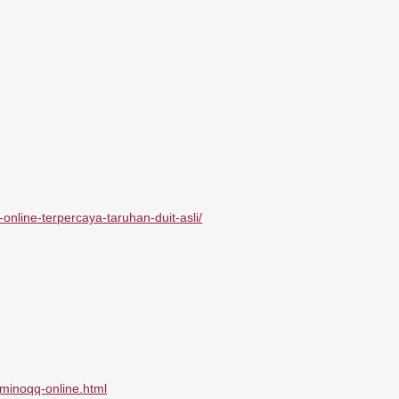
nline-terpercaya-taruhan-duit-asli/
minoqq-online.html