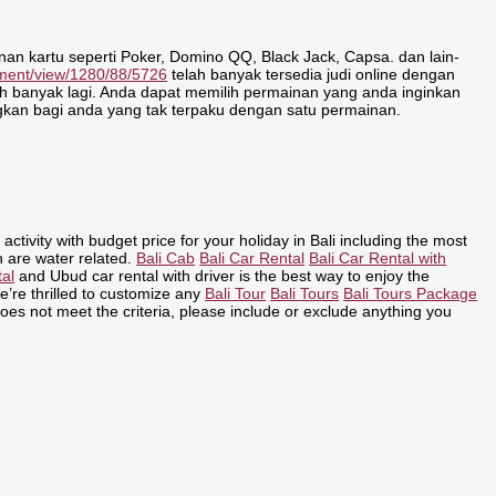
an kartu seperti Poker, Domino QQ, Black Jack, Capsa. dan lain-
omment/view/1280/88/5726
telah banyak tersedia judi online dengan
h banyak lagi. Anda dapat memilih permainan yang anda inginkan
kan bagi anda yang tak terpaku dengan satu permainan.
 activity with budget price for your holiday in Bali including the most
h are water related.
Bali Cab
Bali Car Rental
Bali Car Rental with
tal
and Ubud car rental with driver is the best way to enjoy the
We’re thrilled to customize any
Bali Tour
Bali Tours
Bali Tours Package
oes not meet the criteria, please include or exclude anything you