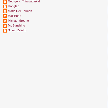
George K. Thiruvathukal
Hongtao
Maria Del Carmen
Matt Bone
Michael Greene
Mr. Sunshine
Susan Zelisko