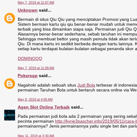
May 7, 2019 at 11:07 AM
Unknown
said...
Bermain di situs Qiu Qiu yang menciptakan Promosi yang L
Sistem bermain kartu qiu qiu benar-benar mudah untuk mem
terbaik yang bisa dimainkan siapa saja. Permainan judi Qiu 
Alasannya benar-benar sederhana, sebab taruhan ini mempun
Sehingga membuat bettor yang masih pemula tidak akan terla
Qiu. Di mana kartu ini sedikit berbeda dengan kartu lainnya
setiap kartu terdapat bulatan-bulatan sebagai penanda skor a
DOMINOQQ
May 7, 2019 at 11:08 AM
Pokersgp
said...
Nagahoki adalah sebuah situs
Judi Bola
terbesar di indones
permainan Taruhan Bola untuk bertaruh secara online via W
May 8, 2019 at 4:00 AM
Agen Slot Online Terbaik
said...
Pada permainan judi bola ada 2 permainan yang sering seka
pecinta permainan
http://kyrie3pascher.info/2019/05/11/cara
permainannya? Jenis permainannya yaitu single bet dan parl
May 11, 2019 at 3:30 AM