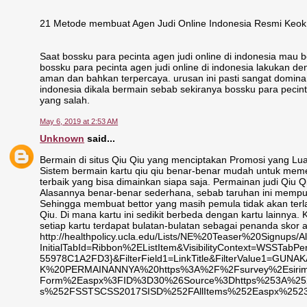
21 Metode membuat Agen Judi Online Indonesia Resmi Keok tela
Saat bossku para pecinta agen judi online di indonesia mau 
bossku para pecinta agen judi online di indonesia lakukan den
aman dan bahkan terpercaya. urusan ini pasti sangat domina
indonesia dikala bermain sebab sekiranya bossku para pecin
yang salah.
May 6, 2019 at 2:53 AM
Unknown
said...
Bermain di situs Qiu Qiu yang menciptakan Promosi yang L
Sistem bermain kartu qiu qiu benar-benar mudah untuk mem
terbaik yang bisa dimainkan siapa saja. Permainan judi Qiu 
Alasannya benar-benar sederhana, sebab taruhan ini mempun
Sehingga membuat bettor yang masih pemula tidak akan terla
Qiu. Di mana kartu ini sedikit berbeda dengan kartu lainnya
setiap kartu terdapat bulatan-bulatan sebagai penanda skor a
http://healthpolicy.ucla.edu/Lists/NE%20Teaser%20Signups/A
InitialTabId=Ribbon%2EListItem&VisibilityContext=WSSTab
55978C1A2FD3}&FilterField1=LinkTitle&FilterValue
K%20PERMAINANNYA%20https%3A%2F%2Fsurvey%2Esirim
Form%2Easpx%3FID%3D30%26Source%3Dhttps%253A%252F
s%252FSSTSCSS2017SISD%252FAllItems%252Easpx%2523I