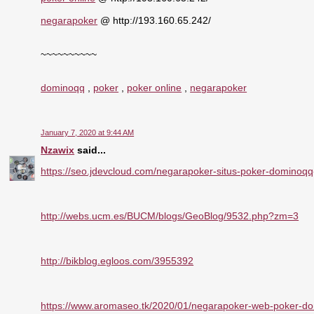
negarapoker
@ http://193.160.65.242/
~~~~~~~~~~
dominoqq
,
poker
,
poker online
,
negarapoker
January 7, 2020 at 9:44 AM
Nzawix
said...
https://seo.jdevcloud.com/negarapoker-situs-poker-dominoqq-o
http://webs.ucm.es/BUCM/blogs/GeoBlog/9532.php?zm=3
http://bikblog.egloos.com/3955392
https://www.aromaseo.tk/2020/01/negarapoker-web-poker-do