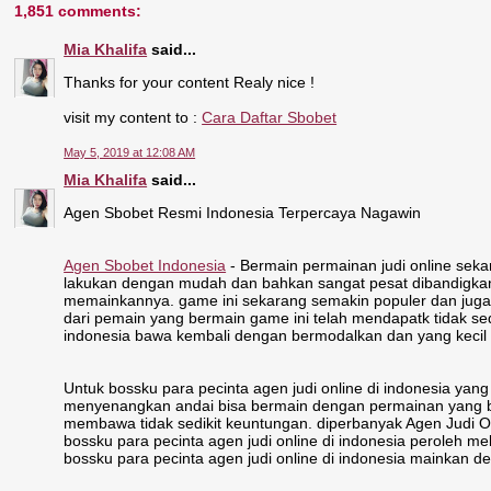
1,851 comments:
Mia Khalifa
said...
Thanks for your content Realy nice !
visit my content to :
Cara Daftar Sbobet
May 5, 2019 at 12:08 AM
Mia Khalifa
said...
Agen Sbobet Resmi Indonesia Terpercaya Nagawin
Agen Sbobet Indonesia
- Bermain permainan judi online sekar
lakukan dengan mudah dan bahkan sangat pesat dibandigkan d
memainkannya. game ini sekarang semakin populer dan juga ti
dari pemain yang bermain game ini telah mendapatk tidak sed
indonesia bawa kembali dengan bermodalkan dan yang kecil 
Untuk bossku para pecinta agen judi online di indonesia ya
menyenangkan andai bisa bermain dengan permainan yang bis
membawa tidak sedikit keuntungan. diperbanyak Agen Judi On
bossku para pecinta agen judi online di indonesia peroleh m
bossku para pecinta agen judi online di indonesia mainkan d