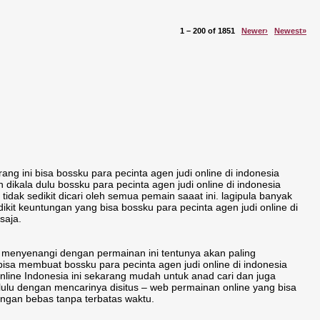
1 – 200 of 1851
Newer›
Newest»
ang ini bisa bossku para pecinta agen judi online di indonesia
ikala dulu bossku para pecinta agen judi online di indonesia
dak sedikit dicari oleh semua pemain saaat ini. lagipula banyak
ikit keuntungan yang bisa bossku para pecinta agen judi online di
saja.
ng menyenangi dengan permainan ini tentunya akan paling
a membuat bossku para pecinta agen judi online di indonesia
line Indonesia ini sekarang mudah untuk anad cari dan juga
elulu dengan mencarinya disitus – web permainan online yang bisa
engan bebas tanpa terbatas waktu.