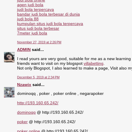
judi bola online
agen judi bola
judi bola terpercaya
bandar judi bola terbesar di dunia
judi bola 88
kumpulan situs judi bola terpercaya
situs judi bola terbesar
7meter judi bola
November 27, 2019 at 2:26 PM
ADMIN
said...
I read yours are very good, suitable for me as a new learning
friends want to visit on my blogspot
villabetting
.
Not only Blogspot, I also learned to make a page, Visit also 
December 5, 2019 at 2:34 PM
Nzawix
said...
dominoqq , poker , poker online , negarapoker
http://193.160.65.242/
dominoqq
@ http://193.160.65.242/
poker
@ http://193.160.65.242/
poker online
@ http://193.160.65.242/