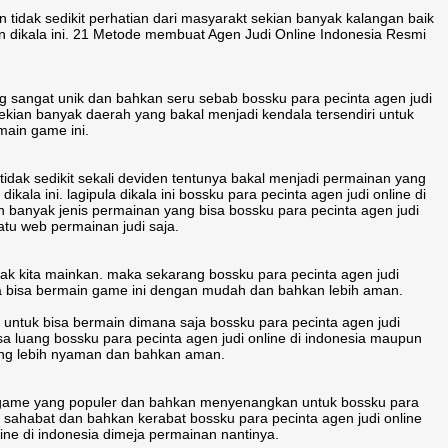
 tidak sedikit perhatian dari masyarakt sekian banyak kalangan baik
 dikala ini. 21 Metode membuat Agen Judi Online Indonesia Resmi
 sangat unik dan bahkan seru sebab bossku para pecinta agen judi
ekian banyak daerah yang bakal menjadi kendala tersendiri untuk
main game ini.
ak sedikit sekali deviden tentunya bakal menjadi permainan yang
ikala ini. lagipula dikala ini bossku para pecinta agen judi online di
an banyak jenis permainan yang bisa bossku para pecinta agen judi
tu web permainan judi saja.
dak kita mainkan. maka sekarang bossku para pecinta agen judi
kita bisa bermain game ini dengan mudah dan bahkan lebih aman.
ntuk bisa bermain dimana saja bossku para pecinta agen judi
sa luang bossku para pecinta agen judi online di indonesia maupun
yang lebih nyaman dan bahkan aman.
i game yang populer dan bahkan menyenangkan untuk bossku para
ng sahabat dan bahkan kerabat bossku para pecinta agen judi online
ine di indonesia dimeja permainan nantinya.