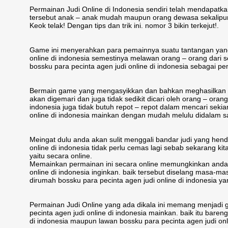
Permainan Judi Online di Indonesia sendiri telah mendapatkan
tersebut anak – anak mudah maupun orang dewasa sekalipun
Keok telak! Dengan tips dan trik ini. nomor 3 bikin terkejut!.
Game ini menyerahkan para pemainnya suatu tantangan yang
online di indonesia semestinya melawan orang – orang dari s
bossku para pecinta agen judi online di indonesia sebagai pe
Bermain game yang mengasyikkan dan bahkan meghasilkan tid
akan digemari dan juga tidak sedikit dicari oleh orang – orang d
indonesia juga tidak butuh repot – repot dalam mencari seki
online di indonesia mainkan dengan mudah melulu didalam sa
Meingat dulu anda akan sulit menggali bandar judi yang hen
online di indonesia tidak perlu cemas lagi sebab sekarang 
yaitu secara online.
Memainkan permainan ini secara online memungkinkan anda u
online di indonesia inginkan. baik tersebut diselang masa-ma
dirumah bossku para pecinta agen judi online di indonesia 
Permainan Judi Online yang ada dikala ini memang menjad
pecinta agen judi online di indonesia mainkan. baik itu bare
di indonesia maupun lawan bossku para pecinta agen judi onl