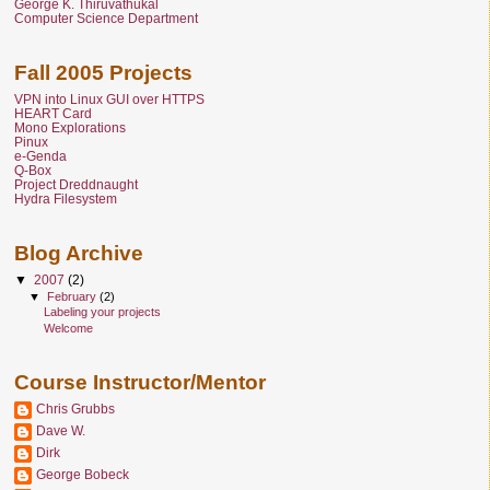
George K. Thiruvathukal
Computer Science Department
Fall 2005 Projects
VPN into Linux GUI over HTTPS
HEART Card
Mono Explorations
Pinux
e-Genda
Q-Box
Project Dreddnaught
Hydra Filesystem
Blog Archive
▼
2007
(2)
▼
February
(2)
Labeling your projects
Welcome
Course Instructor/Mentor
Chris Grubbs
Dave W.
Dirk
George Bobeck