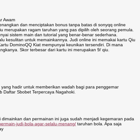
uar Awam
enangkan dan menciptakan bonus tanpa batas di sonyqq online
Qiu merupakan ragam taruhan yang pas dipilih oleh seorang pemula.
yai sistem main dan tutorial yang benar-benar sederhana.
lu kesulitan untuk memainkannya. Judi online ini memakai kartu Qiu
. Kartu DominoQQ Kiat mempunyai keunikan tersendiri. Di mana
ngkanya. Skor terbesar dari kartu ini merupakan 9/ qiu.
ia yang hadir untuk memberikan wadah bagi para penggemar
eb Daftar Sbobet Terpercaya Nagahoki.
li dimainkan dan permainan ini juga sudah menjadi kegemaran pada
-bermain-judi-bola-agar-selalu-menang/
taruhan bola. Apa saja
ay