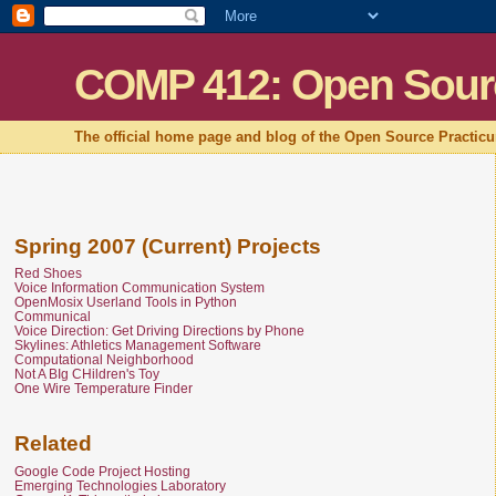
COMP 412: Open Sour
The official home page and blog of the Open Source Practic
Spring 2007 (Current) Projects
Red Shoes
Voice Information Communication System
OpenMosix Userland Tools in Python
Communical
Voice Direction: Get Driving Directions by Phone
Skylines: Athletics Management Software
Computational Neighborhood
Not A BIg CHildren's Toy
One Wire Temperature Finder
Related
Google Code Project Hosting
Emerging Technologies Laboratory