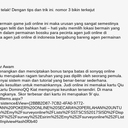
k! Dengan tips dan trik ini. nomor 3 bikin terkejut
bermain game judi online ini maka urusan yang sangat semestinya
gan teliti dan bahkan hati – hati yaitu memilih lokasi bermain yang
n dalam permainan bossku para pecinta agen judi online di
ta agen judi online di indonesia bergabung bareng agen permainan
uar Awam
enangkan dan menciptakan bonus tanpa batas di sonyqq online
Qiu merupakan ragam taruhan yang pas dipilih oleh seorang pemula.
yai sistem main dan tutorial yang benar-benar sederhana.
lu kesulitan untuk memainkannya. Judi online ini memakai kartu Qiu
. Kartu DominoQQ Kiat mempunyai keunikan tersendiri. Di mana
ngkanya. Skor terbesar dari kartu ini merupakan 9/ qiu.
llItems.aspx?
Persistence&View={2BBB2D87-7CB2-4FA0-9772-
1=GUNAKAN%20POKER%20ONLINE%20SECARA%20PERLAHAN%20UNTU
%2Emy%2Fsurveyonline%2FLists%2FSSTSCSS2017SISD%2FDisp
%252Fsurvey%252Esirim%252Emy%252Fsurveyonline%252FList
nplviewHash0f0b40