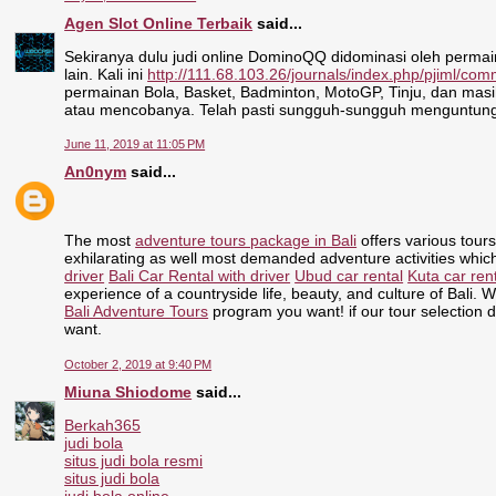
Agen Slot Online Terbaik
said...
Sekiranya dulu judi online DominoQQ didominasi oleh permain
lain. Kali ini
http://111.68.103.26/journals/index.php/pjiml/c
permainan Bola, Basket, Badminton, MotoGP, Tinju, dan masi
atau mencobanya. Telah pasti sungguh-sungguh menguntung
June 11, 2019 at 11:05 PM
An0nym
said...
The most
adventure tours package in Bali
offers various tours
exhilarating as well most demanded adventure activities whic
driver
Bali Car Rental with driver
Ubud car rental
Kuta car ren
experience of a countryside life, beauty, and culture of Bali. 
Bali Adventure Tours
program you want! if our tour selection d
want.
October 2, 2019 at 9:40 PM
Miuna Shiodome
said...
Berkah365
judi bola
situs judi bola resmi
situs judi bola