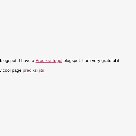
 blogspot. I have a
Prediksi Togel
blogspot. I am very grateful if
my cool page
prediksi jitu
.