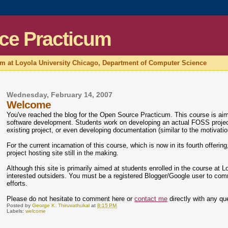
ce Practicum
um at Loyola University Chicago, Department of Computer Science
Wednesday, February 14, 2007
Welcome
You've reached the blog for the Open Source Practicum. This course is ai
software development. Students work on developing an actual FOSS project, 
existing project, or even developing documentation (similar to the motivati
For the current incarnation of this course, which is now in its fourth offeri
project hosting site still in the making.
Although this site is primarily aimed at students enrolled in the course at
interested outsiders. You must be a registered Blogger/Google user to com
efforts.
Please do not hesitate to comment here or
contact me
directly with any qu
Posted by
George K. Thiruvathukal
at
8:15 PM
Labels:
welcome