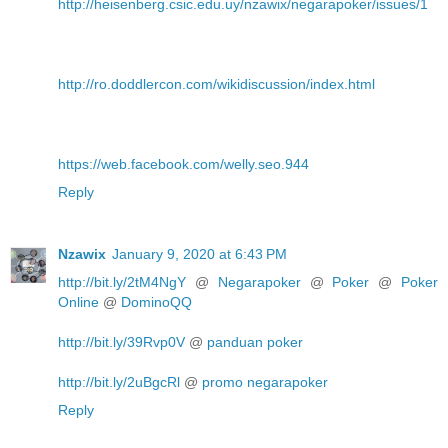
http://heisenberg.csic.edu.uy/nzawix/negarapoker/issues/1
http://ro.doddlercon.com/wikidiscussion/index.html
https://web.facebook.com/welly.seo.944
Reply
Nzawix
January 9, 2020 at 6:43 PM
http://bit.ly/2tM4NgY
@
Negarapoker
@
Poker
@
Poker
Online
@
DominoQQ
http://bit.ly/39Rvp0V
@
panduan poker
http://bit.ly/2uBgcRl
@
promo negarapoker
Reply