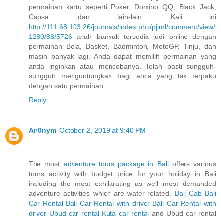
permainan kartu seperti Poker, Domino QQ, Black Jack,
Capsa. dan lain-lain. Kali ini
http://111.68.103.26/journals/index.php/pjiml/comment/view/
1280/88/5726
telah banyak tersedia judi online dengan
permainan Bola, Basket, Badminton, MotoGP, Tinju, dan
masih banyak lagi. Anda dapat memilih permainan yang
anda inginkan atau mencobanya. Telah pasti sungguh-
sungguh menguntungkan bagi anda yang tak terpaku
dengan satu permainan.
Reply
An0nym
October 2, 2019 at 9:40 PM
The most
adventure tours package in Bali
offers various
tours activity with budget price for your holiday in Bali
including the most exhilarating as well most demanded
adventure activities which are water related.
Bali Cab
Bali
Car Rental
Bali Car Rental with driver
Bali Car Rental with
driver
Ubud car rental
Kuta car rental
and Ubud car rental