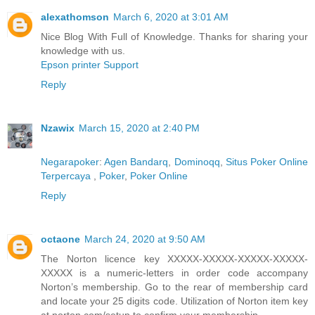
alexathomson
March 6, 2020 at 3:01 AM
Nice Blog With Full of Knowledge. Thanks for sharing your
knowledge with us.
Epson printer Support
Reply
Nzawix
March 15, 2020 at 2:40 PM
Negarapoker
:
Agen Bandarq
,
Dominoqq
,
Situs Poker Online
Terpercaya
,
Poker
,
Poker Online
Reply
octaone
March 24, 2020 at 9:50 AM
The Norton licence key XXXXX-XXXXX-XXXXX-XXXXX-
XXXXX is a numeric-letters in order code accompany
Norton’s membership. Go to the rear of membership card
and locate your 25 digits code. Utilization of Norton item key
at norton.com/setup to confirm your membership.