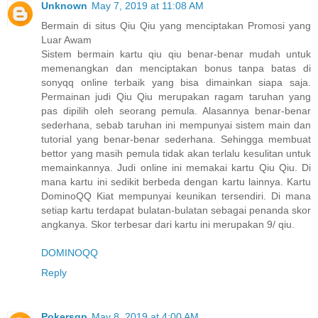
Unknown
May 7, 2019 at 11:08 AM
Bermain di situs Qiu Qiu yang menciptakan Promosi yang
Luar Awam
Sistem bermain kartu qiu qiu benar-benar mudah untuk
memenangkan dan menciptakan bonus tanpa batas di
sonyqq online terbaik yang bisa dimainkan siapa saja.
Permainan judi Qiu Qiu merupakan ragam taruhan yang
pas dipilih oleh seorang pemula. Alasannya benar-benar
sederhana, sebab taruhan ini mempunyai sistem main dan
tutorial yang benar-benar sederhana. Sehingga membuat
bettor yang masih pemula tidak akan terlalu kesulitan untuk
memainkannya. Judi online ini memakai kartu Qiu Qiu. Di
mana kartu ini sedikit berbeda dengan kartu lainnya. Kartu
DominoQQ Kiat mempunyai keunikan tersendiri. Di mana
setiap kartu terdapat bulatan-bulatan sebagai penanda skor
angkanya. Skor terbesar dari kartu ini merupakan 9/ qiu.
DOMINOQQ
Reply
Pokersgp
May 8, 2019 at 4:00 AM