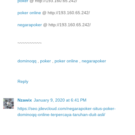
poker
@ http://193.160.65.242/
poker online
@ http://193.160.65.242/
negarapoker
@ http://193.160.65.242/
~~~~~~~~~~
dominoqq
,
poker
,
poker online
,
negarapoker
Reply
Nzawix
January 9, 2020 at 6:41 PM
https://seo.jdevcloud.com/negarapoker-situs-poker-
dominoqq-online-terpercaya-taruhan-duit-asli/