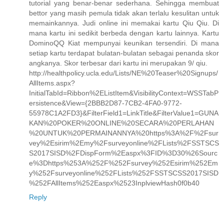
tutorial yang benar-benar sederhana. Sehingga membuat
bettor yang masih pemula tidak akan terlalu kesulitan untuk
memainkannya. Judi online ini memakai kartu Qiu Qiu. Di
mana kartu ini sedikit berbeda dengan kartu lainnya. Kartu
DominoQQ Kiat mempunyai keunikan tersendiri. Di mana
setiap kartu terdapat bulatan-bulatan sebagai penanda skor
angkanya. Skor terbesar dari kartu ini merupakan 9/ qiu.
http://healthpolicy.ucla.edu/Lists/NE%20Teaser%20Signups/
AllItems.aspx?
InitialTabId=Ribbon%2EListItem&VisibilityContext=WSSTabP
ersistence&View={2BBB2D87-7CB2-4FA0-9772-
55978C1A2FD3}&FilterField1=LinkTitle&FilterValue1=GUNA
KAN%20POKER%20ONLINE%20SECARA%20PERLAHAN
%20UNTUK%20PERMAINANNYA%20https%3A%2F%2Fsur
vey%2Esirim%2Emy%2Fsurveyonline%2FLists%2FSSTSCS
S2017SISD%2FDispForm%2Easpx%3FID%3D30%26Sourc
e%3Dhttps%253A%252F%252Fsurvey%252Esirim%252Em
y%252Fsurveyonline%252FLists%252FSSTSCSS2017SISD
%252FAllItems%252Easpx%2523InplviewHash0f0b40
Reply