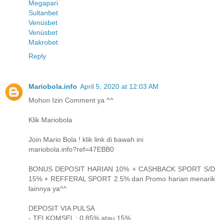
Megapari
Sultanbet
Venüsbet
Venüsbet
Makrobet
Reply
Mariobola.info
April 5, 2020 at 12:03 AM
Mohon Izin Comment ya ^^
Klik Mariobola
Join Mario Bola ! klik link di bawah ini
mariobola.info?ref=47EBB0
BONUS DEPOSIT HARIAN 10% + CASHBACK SPORT S/D
15% + REFFERAL SPORT 2.5% dan Promo harian menarik
lainnya ya^^
DEPOSIT VIA PULSA
- TELKOMSEL : 0,85% atau 15%