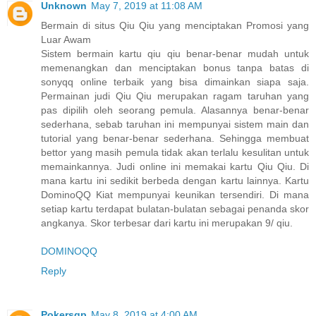
Unknown
May 7, 2019 at 11:08 AM
Bermain di situs Qiu Qiu yang menciptakan Promosi yang
Luar Awam
Sistem bermain kartu qiu qiu benar-benar mudah untuk
memenangkan dan menciptakan bonus tanpa batas di
sonyqq online terbaik yang bisa dimainkan siapa saja.
Permainan judi Qiu Qiu merupakan ragam taruhan yang
pas dipilih oleh seorang pemula. Alasannya benar-benar
sederhana, sebab taruhan ini mempunyai sistem main dan
tutorial yang benar-benar sederhana. Sehingga membuat
bettor yang masih pemula tidak akan terlalu kesulitan untuk
memainkannya. Judi online ini memakai kartu Qiu Qiu. Di
mana kartu ini sedikit berbeda dengan kartu lainnya. Kartu
DominoQQ Kiat mempunyai keunikan tersendiri. Di mana
setiap kartu terdapat bulatan-bulatan sebagai penanda skor
angkanya. Skor terbesar dari kartu ini merupakan 9/ qiu.
DOMINOQQ
Reply
Pokersgp
May 8, 2019 at 4:00 AM