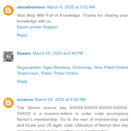
alexathomson
March 6, 2020 at 3:01 AM
Nice Blog With Full of Knowledge. Thanks for sharing your
knowledge with us.
Epson printer Support
Reply
Nzawix
March 15, 2020 at 2:40 PM
Negarapoker
:
Agen Bandarq
,
Dominoqq
,
Situs Poker Online
Terpercaya
,
Poker
,
Poker Online
Reply
octaone
March 24, 2020 at 9:50 AM
The Norton licence key XXXXX-XXXXX-XXXXX-XXXXX-
XXXXX is a numeric-letters in order code accompany
Norton’s membership. Go to the rear of membership card
and locate your 25 digits code. Utilization of Norton item key
at norton.com/setup to confirm your membership.