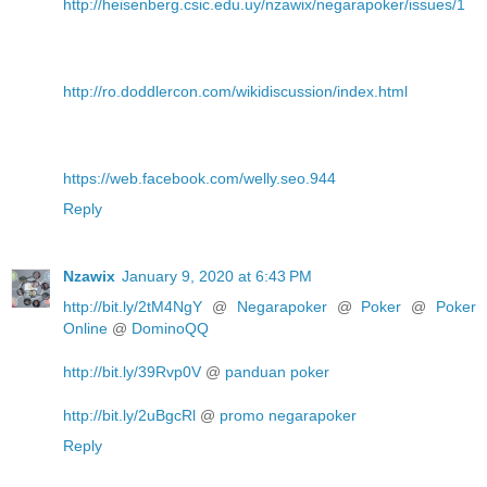
http://heisenberg.csic.edu.uy/nzawix/negarapoker/issues/1
http://ro.doddlercon.com/wikidiscussion/index.html
https://web.facebook.com/welly.seo.944
Reply
Nzawix
January 9, 2020 at 6:43 PM
http://bit.ly/2tM4NgY
@
Negarapoker
@
Poker
@
Poker
Online
@
DominoQQ
http://bit.ly/39Rvp0V
@
panduan poker
http://bit.ly/2uBgcRl
@
promo negarapoker
Reply