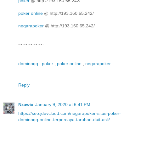
poker
@ http://193.160.65.242/
poker online
@ http://193.160.65.242/
negarapoker
@ http://193.160.65.242/
~~~~~~~~~~
dominoqq
,
poker
,
poker online
,
negarapoker
Reply
Nzawix
January 9, 2020 at 6:41 PM
https://seo.jdevcloud.com/negarapoker-situs-poker-
dominoqq-online-terpercaya-taruhan-duit-asli/