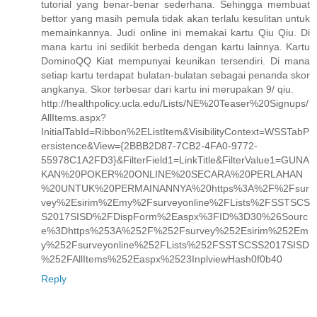
tutorial yang benar-benar sederhana. Sehingga membuat
bettor yang masih pemula tidak akan terlalu kesulitan untuk
memainkannya. Judi online ini memakai kartu Qiu Qiu. Di
mana kartu ini sedikit berbeda dengan kartu lainnya. Kartu
DominoQQ Kiat mempunyai keunikan tersendiri. Di mana
setiap kartu terdapat bulatan-bulatan sebagai penanda skor
angkanya. Skor terbesar dari kartu ini merupakan 9/ qiu.
http://healthpolicy.ucla.edu/Lists/NE%20Teaser%20Signups/
AllItems.aspx?
InitialTabId=Ribbon%2EListItem&VisibilityContext=WSSTabP
ersistence&View={2BBB2D87-7CB2-4FA0-9772-
55978C1A2FD3}&FilterField1=LinkTitle&FilterValue1=GUNA
KAN%20POKER%20ONLINE%20SECARA%20PERLAHAN
%20UNTUK%20PERMAINANNYA%20https%3A%2F%2Fsur
vey%2Esirim%2Emy%2Fsurveyonline%2FLists%2FSSTSCS
S2017SISD%2FDispForm%2Easpx%3FID%3D30%26Sourc
e%3Dhttps%253A%252F%252Fsurvey%252Esirim%252Em
y%252Fsurveyonline%252FLists%252FSSTSCSS2017SISD
%252FAllItems%252Easpx%2523InplviewHash0f0b40
Reply