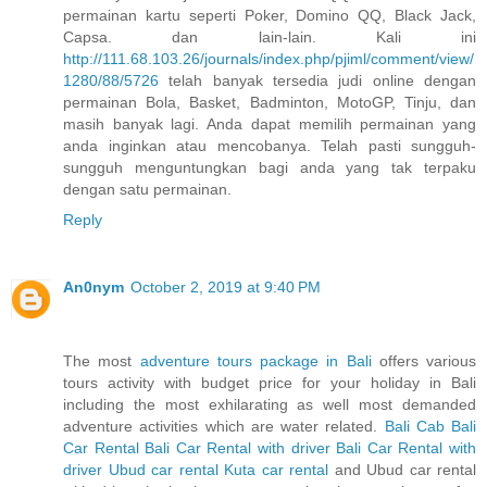
permainan kartu seperti Poker, Domino QQ, Black Jack,
Capsa. dan lain-lain. Kali ini
http://111.68.103.26/journals/index.php/pjiml/comment/view/
1280/88/5726
telah banyak tersedia judi online dengan
permainan Bola, Basket, Badminton, MotoGP, Tinju, dan
masih banyak lagi. Anda dapat memilih permainan yang
anda inginkan atau mencobanya. Telah pasti sungguh-
sungguh menguntungkan bagi anda yang tak terpaku
dengan satu permainan.
Reply
An0nym
October 2, 2019 at 9:40 PM
The most
adventure tours package in Bali
offers various
tours activity with budget price for your holiday in Bali
including the most exhilarating as well most demanded
adventure activities which are water related.
Bali Cab
Bali
Car Rental
Bali Car Rental with driver
Bali Car Rental with
driver
Ubud car rental
Kuta car rental
and Ubud car rental