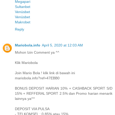
Megapari
Sultanbet
Venüsbet
Venüsbet
Makrobet
Reply
Mariobola.info
April 5, 2020 at 12:03 AM
Mohon Izin Comment ya ^^
Klik Mariobola
Join Mario Bola ! klik link di bawah ini
mariobola.info?ref=47EBB0
BONUS DEPOSIT HARIAN 10% + CASHBACK SPORT S/D
15% + REFFERAL SPORT 2.5% dan Promo harian menarik
lainnya ya^^
DEPOSIT VIA PULSA
- TELKOMSEL : 0,85% atau 15%