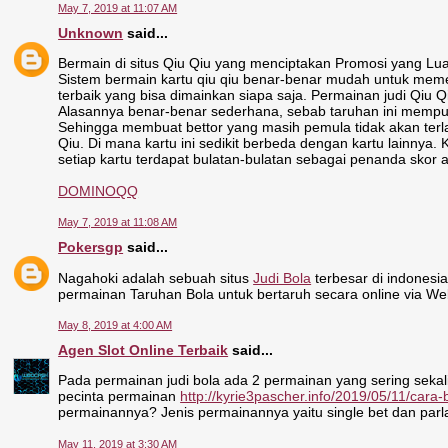
May 7, 2019 at 11:07 AM
Unknown
said...
Bermain di situs Qiu Qiu yang menciptakan Promosi yang L
Sistem bermain kartu qiu qiu benar-benar mudah untuk mem
terbaik yang bisa dimainkan siapa saja. Permainan judi Qiu 
Alasannya benar-benar sederhana, sebab taruhan ini mempun
Sehingga membuat bettor yang masih pemula tidak akan terla
Qiu. Di mana kartu ini sedikit berbeda dengan kartu lainnya
setiap kartu terdapat bulatan-bulatan sebagai penanda skor a
DOMINOQQ
May 7, 2019 at 11:08 AM
Pokersgp
said...
Nagahoki adalah sebuah situs
Judi Bola
terbesar di indones
permainan Taruhan Bola untuk bertaruh secara online via W
May 8, 2019 at 4:00 AM
Agen Slot Online Terbaik
said...
Pada permainan judi bola ada 2 permainan yang sering seka
pecinta permainan
http://kyrie3pascher.info/2019/05/11/cara
permainannya? Jenis permainannya yaitu single bet dan parl
May 11, 2019 at 3:30 AM