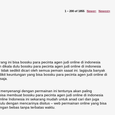
1 – 200 of 1855
Newer›
Newest»
ang ini bisa bossku para pecinta agen judi online di indonesia
ikala dulu bossku para pecinta agen judi online di indonesia
dak sedikit dicari oleh semua pemain saaat ini. lagipula banyak
ikit keuntungan yang bisa bossku para pecinta agen judi online di
saja.
ng menyenangi dengan permainan ini tentunya akan paling
a membuat bossku para pecinta agen judi online di indonesia
line Indonesia ini sekarang mudah untuk anad cari dan juga
elulu dengan mencarinya disitus – web permainan online yang bisa
engan bebas tanpa terbatas waktu.