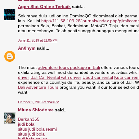
Agen Slot Online Terbaik
said...
Sekiranya dulu judi online DominoQQ didominasi oleh permain
lain. Kali ini
http://111.68.103.26/journals/index.php/pjiml/c
permainan Bola, Basket, Badminton, MotoGP, Tinju, dan masi
atau mencobanya. Telah pasti sungguh-sungguh menguntung
June 11, 2019 at 11:05 PM
An0nym
said...
The most
adventure tours package in Bali
offers various tours
exhilarating as well most demanded adventure activities whic
driver
Bali Car Rental with driver
Ubud car rental
Kuta car ren
experience of a countryside life, beauty, and culture of Bali. 
Bali Adventure Tours
program you want! if our tour selection d
want.
October 2, 2019 at 9:40 PM
Miuna Shiodome
said...
Berkah365
judi bola
situs judi bola resmi
situs judi bola