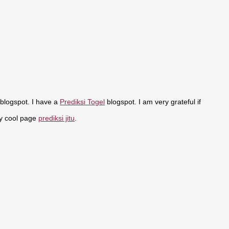
 blogspot. I have a
Prediksi Togel
blogspot. I am very grateful if
my cool page
prediksi jitu
.