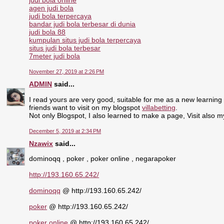
judi bola online
agen judi bola
judi bola terpercaya
bandar judi bola terbesar di dunia
judi bola 88
kumpulan situs judi bola terpercaya
situs judi bola terbesar
7meter judi bola
November 27, 2019 at 2:26 PM
ADMIN
said...
I read yours are very good, suitable for me as a new learning
friends want to visit on my blogspot
villabetting
.
Not only Blogspot, I also learned to make a page, Visit also 
December 5, 2019 at 2:34 PM
Nzawix
said...
dominoqq , poker , poker online , negarapoker
http://193.160.65.242/
dominoqq
@ http://193.160.65.242/
poker
@ http://193.160.65.242/
poker online
@ http://193.160.65.242/