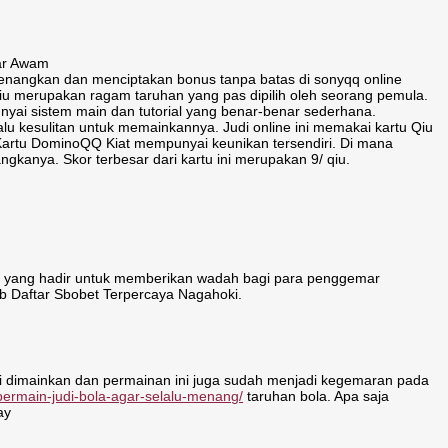
uar Awam
enangkan dan menciptakan bonus tanpa batas di sonyqq online
Qiu merupakan ragam taruhan yang pas dipilih oleh seorang pemula.
yai sistem main dan tutorial yang benar-benar sederhana.
lu kesulitan untuk memainkannya. Judi online ini memakai kartu Qiu
. Kartu DominoQQ Kiat mempunyai keunikan tersendiri. Di mana
ngkanya. Skor terbesar dari kartu ini merupakan 9/ qiu.
ia yang hadir untuk memberikan wadah bagi para penggemar
eb Daftar Sbobet Terpercaya Nagahoki.
li dimainkan dan permainan ini juga sudah menjadi kegemaran pada
-bermain-judi-bola-agar-selalu-menang/
taruhan bola. Apa saja
ay