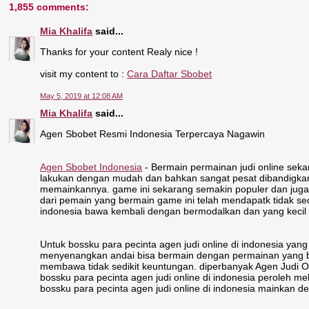
1,855 comments:
Mia Khalifa
said...
Thanks for your content Realy nice !
visit my content to :
Cara Daftar Sbobet
May 5, 2019 at 12:08 AM
Mia Khalifa
said...
Agen Sbobet Resmi Indonesia Terpercaya Nagawin
Agen Sbobet Indonesia
- Bermain permainan judi online sekar
lakukan dengan mudah dan bahkan sangat pesat dibandigkan d
memainkannya. game ini sekarang semakin populer dan juga ti
dari pemain yang bermain game ini telah mendapatk tidak sed
indonesia bawa kembali dengan bermodalkan dan yang kecil 
Untuk bossku para pecinta agen judi online di indonesia ya
menyenangkan andai bisa bermain dengan permainan yang bis
membawa tidak sedikit keuntungan. diperbanyak Agen Judi On
bossku para pecinta agen judi online di indonesia peroleh m
bossku para pecinta agen judi online di indonesia mainkan d