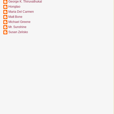
George K. Thiruvathukal
Hongtao
Maria Del Carmen
Matt Bone
Michael Greene
Mr. Sunshine
Susan Zelisko