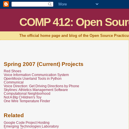
COMP 412: Open Sour
The official home page and blog of the Open Source Practic
Spring 2007 (Current) Projects
Red Shoes
Voice Information Communication System
OpenMosix Userland Tools in Python
Communical
Voice Direction: Get Driving Directions by Phone
Skylines: Athletics Management Software
Computational Neighborhood
Not A BIg CHildren's Toy
One Wire Temperature Finder
Related
Google Code Project Hosting
Emerging Technologies Laboratory