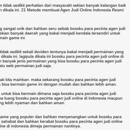
 tidak sedikit perhatian dari masyarakt sekian banyak kalangan baik
 dikala ini. 21 Metode membuat Agen Judi Online Indonesia Resmi
 sangat unik dan bahkan seru sebab bossku para pecinta agen judi
ekian banyak daerah yang bakal menjadi kendala tersendiri untuk
main game ini.
ak sedikit sekali deviden tentunya bakal menjadi permainan yang
ikala ini. lagipula dikala ini bossku para pecinta agen judi online di
an banyak jenis permainan yang bisa bossku para pecinta agen judi
tu web permainan judi saja.
dak kita mainkan. maka sekarang bossku para pecinta agen judi
kita bisa bermain game ini dengan mudah dan bahkan lebih aman.
ntuk bisa bermain dimana saja bossku para pecinta agen judi
sa luang bossku para pecinta agen judi online di indonesia maupun
yang lebih nyaman dan bahkan aman.
i game yang populer dan bahkan menyenangkan untuk bossku para
ng sahabat dan bahkan kerabat bossku para pecinta agen judi online
ine di indonesia dimeja permainan nantinya.