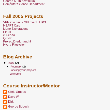
George K. Thiruvathukal
Computer Science Department
Fall 2005 Projects
VPN into Linux GUI over HTTPS
HEART Card
Mono Explorations
Pinux
e-Genda
Q-Box
Project Dreddnaught
Hydra Filesystem
Blog Archive
▼
2007
(2)
▼
February
(2)
Labeling your projects
Welcome
Course Instructor/Mentor
Chris Grubbs
Dave W.
Dirk
George Bobeck