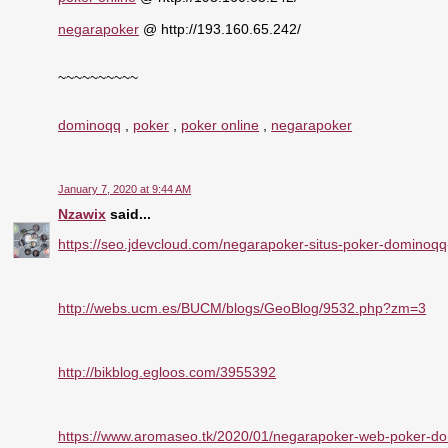
negarapoker
@ http://193.160.65.242/
~~~~~~~~~~
dominoqq
,
poker
,
poker online
,
negarapoker
January 7, 2020 at 9:44 AM
Nzawix
said...
https://seo.jdevcloud.com/negarapoker-situs-poker-dominoqq-o
http://webs.ucm.es/BUCM/blogs/GeoBlog/9532.php?zm=3
http://bikblog.egloos.com/3955392
https://www.aromaseo.tk/2020/01/negarapoker-web-poker-do