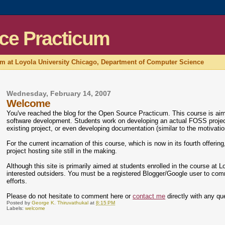
ce Practicum
um at Loyola University Chicago, Department of Computer Science
Wednesday, February 14, 2007
Welcome
You've reached the blog for the Open Source Practicum. This course is ai
software development. Students work on developing an actual FOSS project, 
existing project, or even developing documentation (similar to the motivati
For the current incarnation of this course, which is now in its fourth offeri
project hosting site still in the making.
Although this site is primarily aimed at students enrolled in the course at
interested outsiders. You must be a registered Blogger/Google user to com
efforts.
Please do not hesitate to comment here or
contact me
directly with any qu
Posted by
George K. Thiruvathukal
at
8:15 PM
Labels:
welcome