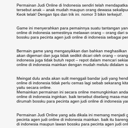
Permainan Judi Online di Indonesia sendiri telah mendapatkan
tersebut anak – anak mudah maupun orang dewasa sekalipun
Keok telak! Dengan tips dan trik ini. nomor 3 bikin terkejut!.
Game ini menyerahkan para pemainnya suatu tantangan yang
online di indonesia semestinya melawan orang – orang dari s
bossku para pecinta agen judi online di indonesia sebagai pe
Bermain game yang mengasyikkan dan bahkan meghasilkan tid
akan digemari dan juga tidak sedikit dicari oleh orang – orang d
indonesia juga tidak butuh repot – repot dalam mencari seki
online di indonesia mainkan dengan mudah melulu didalam sa
Meingat dulu anda akan sulit menggali bandar judi yang hen
online di indonesia tidak perlu cemas lagi sebab sekarang 
yaitu secara online.
Memainkan permainan ini secara online memungkinkan anda u
online di indonesia inginkan. baik tersebut diselang masa-ma
dirumah bossku para pecinta agen judi online di indonesia 
Permainan Judi Online yang ada dikala ini memang menjad
pecinta agen judi online di indonesia mainkan. baik itu bare
di indonesia maupun lawan bossku para pecinta agen judi onl