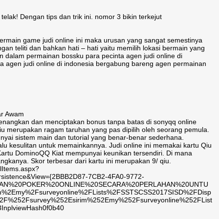
k! Dengan tips dan trik ini. nomor 3 bikin terkejut
bermain game judi online ini maka urusan yang sangat semestinya
gan teliti dan bahkan hati – hati yaitu memilih lokasi bermain yang
n dalam permainan bossku para pecinta agen judi online di
ta agen judi online di indonesia bergabung bareng agen permainan
uar Awam
enangkan dan menciptakan bonus tanpa batas di sonyqq online
Qiu merupakan ragam taruhan yang pas dipilih oleh seorang pemula.
yai sistem main dan tutorial yang benar-benar sederhana.
lu kesulitan untuk memainkannya. Judi online ini memakai kartu Qiu
. Kartu DominoQQ Kiat mempunyai keunikan tersendiri. Di mana
ngkanya. Skor terbesar dari kartu ini merupakan 9/ qiu.
llItems.aspx?
Persistence&View={2BBB2D87-7CB2-4FA0-9772-
1=GUNAKAN%20POKER%20ONLINE%20SECARA%20PERLAHAN%20UNTU
%2Emy%2Fsurveyonline%2FLists%2FSSTSCSS2017SISD%2FDisp
%252Fsurvey%252Esirim%252Emy%252Fsurveyonline%252FList
nplviewHash0f0b40