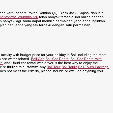
an kartu seperti Poker, Domino QQ, Black Jack, Capsa. dan lain-
omment/view/1280/88/5726
telah banyak tersedia judi online dengan
h banyak lagi. Anda dapat memilih permainan yang anda inginkan
kan bagi anda yang tak terpaku dengan satu permainan.
 activity with budget price for your holiday in Bali including the most
h are water related.
Bali Cab
Bali Car Rental
Bali Car Rental with
tal
and Ubud car rental with driver is the best way to enjoy the
We’re thrilled to customize any
Bali Tour
Bali Tours
Bali Tours Package
oes not meet the criteria, please include or exclude anything you