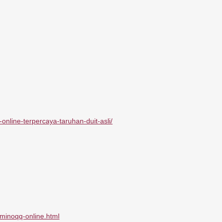
nline-terpercaya-taruhan-duit-asli/
minoqq-online.html