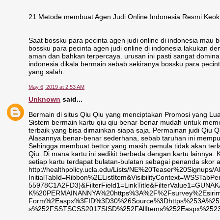
21 Metode membuat Agen Judi Online Indonesia Resmi Keok tela
Saat bossku para pecinta agen judi online di indonesia mau 
bossku para pecinta agen judi online di indonesia lakukan den
aman dan bahkan terpercaya. urusan ini pasti sangat domina
indonesia dikala bermain sebab sekiranya bossku para pecin
yang salah.
May 6, 2019 at 2:53 AM
Unknown
said...
Bermain di situs Qiu Qiu yang menciptakan Promosi yang L
Sistem bermain kartu qiu qiu benar-benar mudah untuk mem
terbaik yang bisa dimainkan siapa saja. Permainan judi Qiu 
Alasannya benar-benar sederhana, sebab taruhan ini mempun
Sehingga membuat bettor yang masih pemula tidak akan terla
Qiu. Di mana kartu ini sedikit berbeda dengan kartu lainnya
setiap kartu terdapat bulatan-bulatan sebagai penanda skor a
http://healthpolicy.ucla.edu/Lists/NE%20Teaser%20Signups/A
InitialTabId=Ribbon%2EListItem&VisibilityContext=WSSTab
55978C1A2FD3}&FilterField1=LinkTitle&FilterValue
K%20PERMAINANNYA%20https%3A%2F%2Fsurvey%2Esirim
Form%2Easpx%3FID%3D30%26Source%3Dhttps%253A%252F
s%252FSSTSCSS2017SISD%252FAllItems%252Easpx%2523I