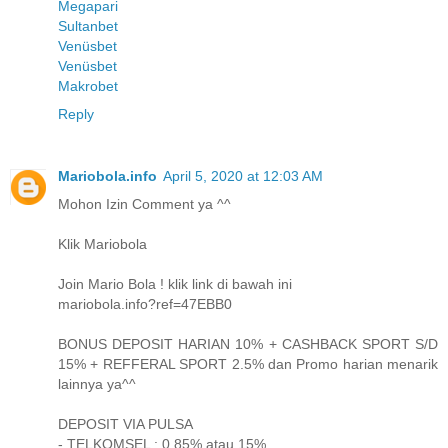
Megapari
Sultanbet
Venüsbet
Venüsbet
Makrobet
Reply
Mariobola.info
April 5, 2020 at 12:03 AM
Mohon Izin Comment ya ^^
Klik Mariobola
Join Mario Bola ! klik link di bawah ini
mariobola.info?ref=47EBB0
BONUS DEPOSIT HARIAN 10% + CASHBACK SPORT S/D
15% + REFFERAL SPORT 2.5% dan Promo harian menarik
lainnya ya^^
DEPOSIT VIA PULSA
- TELKOMSEL : 0,85% atau 15%