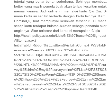
tutorial yang benar-benar sederhana. Sehingga membuat
bettor yang masih pemula tidak akan terlalu kesulitan untuk
memainkannya. Judi online ini memakai kartu Qiu Qiu. Di
mana kartu ini sedikit berbeda dengan kartu lainnya. Kartu
DominoQQ Kiat mempunyai keunikan tersendiri. Di mana
setiap kartu terdapat bulatan-bulatan sebagai penanda skor
angkanya. Skor terbesar dari kartu ini merupakan 9/ qiu.
http://healthpolicy.ucla.edu/Lists/NE%20Teaser%20Signups/
AllItems.aspx?
InitialTabId=Ribbon%2EListItem&VisibilityContext=WSSTabP
ersistence&View={2BBB2D87-7CB2-4FA0-9772-
55978C1A2FD3}&FilterField1=LinkTitle&FilterValue1=GUNA
KAN%20POKER%20ONLINE%20SECARA%20PERLAHAN
%20UNTUK%20PERMAINANNYA%20https%3A%2F%2Fsur
vey%2Esirim%2Emy%2Fsurveyonline%2FLists%2FSSTSCS
S2017SISD%2FDispForm%2Easpx%3FID%3D30%26Sourc
e%3Dhttps%253A%252F%252Fsurvey%252Esirim%252Em
y%252Fsurveyonline%252FLists%252FSSTSCSS2017SISD
%252FAllItems%252Easpx%2523InplviewHash0f0b40
Reply