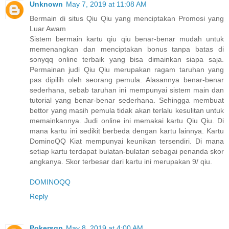
Unknown
May 7, 2019 at 11:08 AM
Bermain di situs Qiu Qiu yang menciptakan Promosi yang
Luar Awam
Sistem bermain kartu qiu qiu benar-benar mudah untuk
memenangkan dan menciptakan bonus tanpa batas di
sonyqq online terbaik yang bisa dimainkan siapa saja.
Permainan judi Qiu Qiu merupakan ragam taruhan yang
pas dipilih oleh seorang pemula. Alasannya benar-benar
sederhana, sebab taruhan ini mempunyai sistem main dan
tutorial yang benar-benar sederhana. Sehingga membuat
bettor yang masih pemula tidak akan terlalu kesulitan untuk
memainkannya. Judi online ini memakai kartu Qiu Qiu. Di
mana kartu ini sedikit berbeda dengan kartu lainnya. Kartu
DominoQQ Kiat mempunyai keunikan tersendiri. Di mana
setiap kartu terdapat bulatan-bulatan sebagai penanda skor
angkanya. Skor terbesar dari kartu ini merupakan 9/ qiu.
DOMINOQQ
Reply
Pokersgp
May 8, 2019 at 4:00 AM