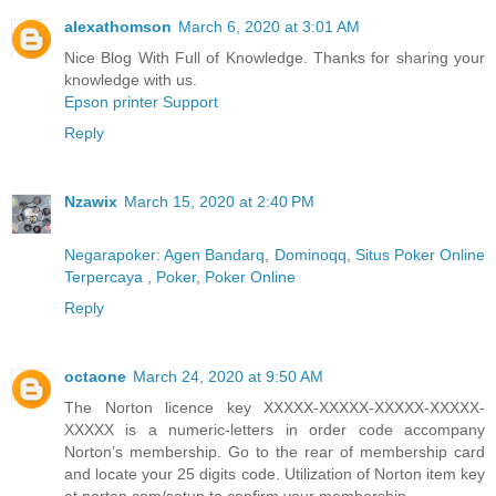
alexathomson
March 6, 2020 at 3:01 AM
Nice Blog With Full of Knowledge. Thanks for sharing your
knowledge with us.
Epson printer Support
Reply
Nzawix
March 15, 2020 at 2:40 PM
Negarapoker
:
Agen Bandarq
,
Dominoqq
,
Situs Poker Online
Terpercaya
,
Poker
,
Poker Online
Reply
octaone
March 24, 2020 at 9:50 AM
The Norton licence key XXXXX-XXXXX-XXXXX-XXXXX-
XXXXX is a numeric-letters in order code accompany
Norton’s membership. Go to the rear of membership card
and locate your 25 digits code. Utilization of Norton item key
at norton.com/setup to confirm your membership.