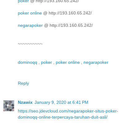
poker
@ http://193.160.65.242/
poker online
@ http://193.160.65.242/
negarapoker
@ http://193.160.65.242/
~~~~~~~~~~
dominoqq
,
poker
,
poker online
,
negarapoker
Reply
Nzawix
January 9, 2020 at 6:41 PM
https://seo.jdevcloud.com/negarapoker-situs-poker-
dominoqq-online-terpercaya-taruhan-duit-asli/