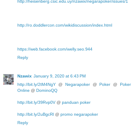
http://heisenberg.csic.edu.uy/nzawix/negarapoker/issues/1
http://ro.doddlercon.com/wikidiscussion/index.html
https://web.facebook.com/welly.seo.944
Reply
Nzawix
January 9, 2020 at 6:43 PM
http://bit.ly/2tM4NgY
@
Negarapoker
@
Poker
@
Poker
Online
@
DominoQQ
http://bit.ly/39Rvp0V
@
panduan poker
http://bit.ly/2uBgcRl
@
promo negarapoker
Reply