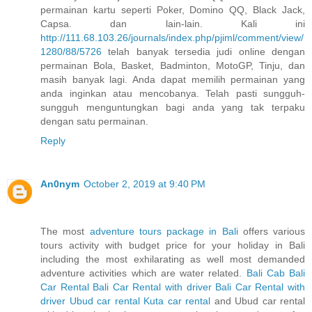
permainan kartu seperti Poker, Domino QQ, Black Jack,
Capsa. dan lain-lain. Kali ini
http://111.68.103.26/journals/index.php/pjiml/comment/view/
1280/88/5726
telah banyak tersedia judi online dengan
permainan Bola, Basket, Badminton, MotoGP, Tinju, dan
masih banyak lagi. Anda dapat memilih permainan yang
anda inginkan atau mencobanya. Telah pasti sungguh-
sungguh menguntungkan bagi anda yang tak terpaku
dengan satu permainan.
Reply
An0nym
October 2, 2019 at 9:40 PM
The most
adventure tours package in Bali
offers various
tours activity with budget price for your holiday in Bali
including the most exhilarating as well most demanded
adventure activities which are water related.
Bali Cab
Bali
Car Rental
Bali Car Rental with driver
Bali Car Rental with
driver
Ubud car rental
Kuta car rental
and Ubud car rental